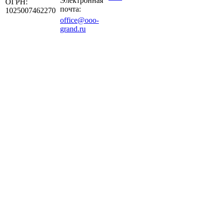
Электронная
ОГРН:
почта:
1025007462270
office@ooo-
grand.ru